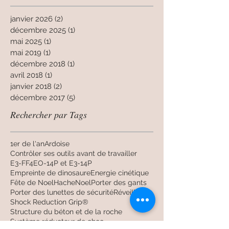
Archives
janvier 2026
(2)
2 posts
décembre 2025
(1)
1 post
mai 2025
(1)
1 post
mai 2019
(1)
1 post
décembre 2018
(1)
1 post
avril 2018
(1)
1 post
janvier 2018
(2)
2 posts
décembre 2017
(5)
5 posts
Rechercher par Tags
1er de l'an
Ardoise
Contrôler ses outils avant de travailler
E3-FF4
EO-14P et E3-14P
Empreinte de dinosaure
Energie cinétique
Fête de Noel
Hache
Noel
Porter des gants