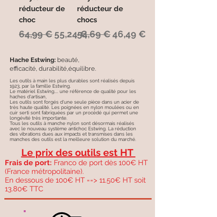
réducteur de
réducteur de
choc
chocs
Prix original
Prix promotionnel
Prix original
Prix promotionnel
64,99 €
55,24 €
54,69 €
46,49 €
Hache Estwing:
beauté,
efficacité, durabilité,équilibre.
Les outils à main les plus durables sont réalisés depuis
1923, par la famille Estwing.
Le matériel Estwing.... une référence de qualité pour les
haches d'artisan,
Les outils sont forgés d'une seule pièce dans un acier de
très haute qualité. Les poignées en nylon moulées ou en
cuir serti sont fabriquées par un procédé qui permet une
longévité très importante.
Tous les outils à manche nylon sont désormais réalisés
avec le nouveau système antichoc Estwing. La réduction
des vibrations dues aux impacts et transmises dans les
manches des outils est la meilleure solution du marché.
Le prix des outils est HT
Frais de port:
Franco de port dès 100€ HT
(France métropolitaine).
En dessous de 100€ HT ==> 11.50€ HT soit
13.80€ TTC