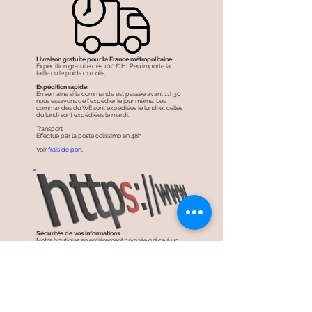
Livraison gratuite pour la France métropolitaine.
Expédition gratuite dès 100€ Ht Peu importe la
taille ou le poids du colis,
Expédition rapide:
En semaine si la commande est passée avant 11h30
nous essayons de l'expédier le jour même. Les
commandes du WE sont expédiées le lundi et celles
du lundi sont expédiées le mardi.
Transport:
Effectué par la poste colissimo en 48h
Voir
frais de port.
Sécurités de vos informations
Notre boutique en entièrement cryptée grâce à un
système de protection SSL.. HTTPS://
Les informations des visiteurs du site sont chiffrées et
donc plus sécurisées.
Achats sécurisés:
Lorsque vous êtes redirigé vers les pages de
paiement, de nos partenaires PayPal et Stripe la
transaction est parfaitement sécurisée ! (toujours
https://)