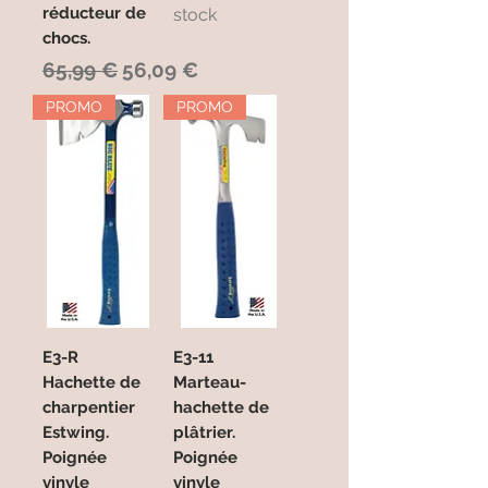
réducteur de
stock
chocs.
Prix original
Prix promotionnel
65,99 €
56,09 €
PROMO
PROMO
E3-R
E3-11
Hachette de
Marteau-
charpentier
hachette de
Estwing.
plâtrier.
Poignée
Poignée
vinyle
vinyle