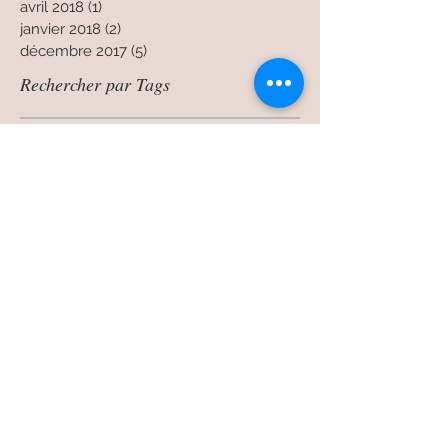
décembre 2018
(1)
1 post
avril 2018
(1)
1 post
janvier 2018
(2)
2 posts
décembre 2017
(5)
5 posts
Rechercher par Tags
1er de l'an
Ardoise
Contrôler ses outils avant de travailler
E3-FF4
EO-14P et E3-14P
Empreinte de dinosaure
Energie cinétique
Fête de Noel
Hache
Noel
Porter des gants
Porter des lunettes de sécurité
Réveillon
Shock Reduction Grip®
Structure du béton et de la roche
Système réducteur de choc
Sécurité des outils à main
Utiliser l'outil approprié au travail
antiquité Estwing
artisan couvreur
carrelage d'ardoise
carrière d'ardoise
collection
couvreur
détection des failles
fendre le bois
feuillet ardoise