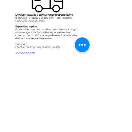
Livraison gratuite pour la France métropolitaine.
Expédition gratuite dès 100€ Ht Peu importe la
taille ou le poids du colis,
Expédition rapide:
En semaine si la commande est passée avant 11h30
nous essayons de l'expédier le jour même. Les
commandes du WE sont expédiées le lundi et celles
du lundi sont expédiées le mardi.
Transport:
Effectué par la poste colissimo en 48h
Voir
frais de port.
Sécurités de vos informations
Notre boutique en entièrement cryptée grâce à un
système de protection SSL.. HTTPS://
Les informations des visiteurs du site sont chiffrées et
donc plus sécurisées.
Achats sécurisés:
Lorsque vous êtes redirigé vers les pages de
paiement, de nos partenaires PayPal et Stripe la
transaction est parfaitement sécurisée ! (toujours
https://)
Voir site
paypal
voir site
stripe