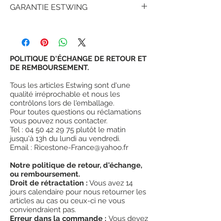
GARANTIE ESTWING
protection E-Z6
bien ventilées
.
Peuvent se
porter sur les lunettes de vue.
Depuis plus de 90 ans, des millions de
¤
Grande lunettes de sécurité
clients satisfaits ont prouvé que les outils
entierement enveloppante.
estwing offrent plus de valeur et de
¤
Peut se porter sur les lunettes de vue.
satisfaction que d'autres outils similaires.
POLITIQUE D'ÉCHANGE DE RETOUR ET
¤
Bien ventilé avec bandeau ajustable.
DE REMBOURSEMENT.
¤
Fabriqué en Malaisie.
#
"
The Number One
" des outils
Tous les articles Estwing sont d'une
de géologues.
qualité irréprochable et nous les
contrôlons lors de l'emballage.
Pour toutes questions ou réclamations
vous pouvez nous contacter.
Tel : 04 50 42 29 75 plutôt le matin
jusqu'à 13h du lundi au vendredi.
Email : Ricestone-France@yahoo.fr
Notre politique de retour, d'échange,
ou remboursement.
Droit de rétractation :
Vous avez 14
jours calendaire pour nous retourner les
articles au cas ou ceux-ci ne vous
conviendraient pas.
Erreur dans la commande :
Vous devez