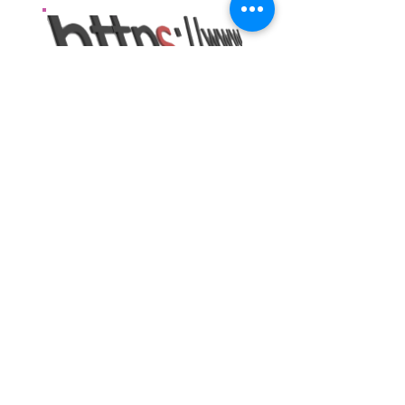
Sécurités de vos informations
Notre boutique en entièrement cryptée grâce à un
système de protection SSL.. HTTPS://
Les informations des visiteurs du site sont chiffrées et
donc plus sécurisées.
Achats sécurisés:
Lorsque vous êtes redirigé vers les pages de
paiement, de nos partenaires PayPal et Stripe la
transaction est parfaitement sécurisée ! (toujours
https://)
Voir site
paypal
voir site
stripe
Service client:
Le service client est ouvert:
lundi, mardi, jeudi, vendredi
de 9h à 15h
et mercredi de 9h à 13h.
Tel : (+33) (0)4 50 42 29 75
En cas de non réponse n'hésitez pas de réessayer...
ou mail .
ricestone.france@yahoo.fr