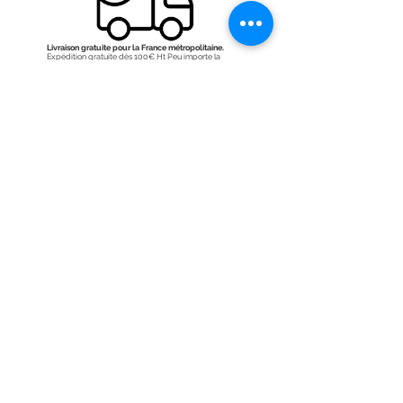
Livraison gratuite pour la France métropolitaine.
Expédition gratuite dès 100€ Ht Peu importe la
taille ou le poids du colis,
Expédition rapide:
En semaine si la commande est passée avant 11h30
nous essayons de l'expédier le jour même. Les
commandes du WE sont expédiées le lundi et celles
du lundi sont expédiées le mardi.
Transport:
Effectué par la poste colissimo en 48h
Voir
frais de port.
Sécurités de vos informations
Notre boutique en entièrement cryptée grâce à un
système de protection SSL.. HTTPS://
Les informations des visiteurs du site sont chiffrées et
donc plus sécurisées.
Achats sécurisés:
Lorsque vous êtes redirigé vers les pages de
paiement, de nos partenaires PayPal et Stripe la
transaction est parfaitement sécurisée ! (toujours
https://)
Voir site
paypal
voir site
stripe