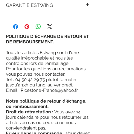
L'Estwing E3-WC avec
GARANTIE ESTWING
poignée vinyle
collée et moulée avec
système réducteur de choc "Shock
Depuis plus de 90 ans, des millions de
Reduction Grip® " qui offre le maximum de
clients satisfaits ont prouvé que les outils
confort et de durabilité tout en réduisant
estwing offrent plus de valeur et de
les vibrations causées par les impacts.
satisfaction que d'autres outils similaires.
POLITIQUE D'ÉCHANGE DE RETOUR ET
Tête et poignée sont forgées d'une seule
la
DE REMBOURSEMENT.
garantie d'estwing
n'est pas une
pièce.
garantie à vie, toutefois, Estwing garantit
La tête est entièrement polie.
Tous les articles Estwing sont d'une
complètement ses marteaux (tout métal)
¤
Acier forgé de haute qualité.
qualité irréprochable et nous les
contre une défaillance en usage normal,
¤
Marteau ciseau et pointe
contrôlons lors de l'emballage.
mais ne garantit pas ses outils contre une
Pour toutes questions ou réclamations
¤
Poids de la tête 14 oz = 392g
mauvaise utilisation, un abus ou une
vous pouvez nous contacter.
¤
Manche avec système réducteur de
usure.
Tel : 04 50 42 29 75 plutôt le matin
choc®
jusqu'à 13h du lundi au vendredi.
¤
Fabriqué aux USA
Email : Ricestone-France@yahoo.fr
#
"The Number One" des outils
de géologues.
Notre politique de retour, d'échange,
ou remboursement.
Droit de rétractation :
Vous avez 14
jours calendaire pour nous retourner les
articles au cas ou ceux-ci ne vous
conviendraient pas.
Erreur dans la commande :
Vous devez