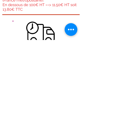
(France métropolitaine).
En dessous de 100€ HT ==> 11.50€ HT soit
13.80€ TTC
Livraison gratuite pour la France métropolitaine.
Expédition gratuite dès 100€ Ht Peu importe la
taille ou le poids du colis,
Expédition rapide:
En semaine si la commande est passée avant 11h30
nous essayons de l'expédier le jour même. Les
commandes du WE sont expédiées le lundi et celles
du lundi sont expédiées le mardi.
Transport:
Effectué par la poste colissimo en 48h
Voir
frais de port.
Sécurités de vos informations
Notre boutique en entièrement cryptée grâce à un