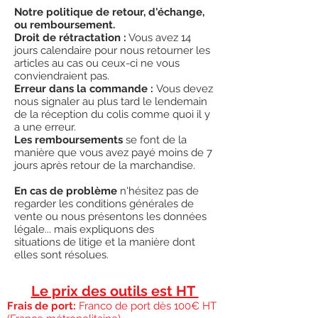
collectionneurs de minéraux pour
Notre politique de retour, d'échange,
ou remboursement.
compléter un marteau de terrain.
Droit de rétractation :
Vous avez 14
Dimensions principales:
jours calendaire pour nous retourner les
Longueur totale : 45,7 cm
articles au cas ou ceux-ci ne vous
Largeur maximale : environ 7 cm
conviendraient pas.
Poids : 495g
Erreur dans la commande :
Vous devez
Utilisation:
nous signaler au plus tard le lendemain
de la réception du colis comme quoi il y
Complémentaire d'un marteau et d'un
a une erreur.
burin de géologue Estwing.
Les remboursements
se font de la
¤
Fabriqué aux USA
manière que vous avez payé moins de 7
jours après retour de la marchandise.
En cas de problème
n'hésitez pas de
regarder les conditions générales de
vente ou nous présentons les données
légale... mais expliquons des
situations de litige et la manière dont
elles sont résolues.
Le prix des outils est HT
Frais de port:
Franco de port dès 100€ HT