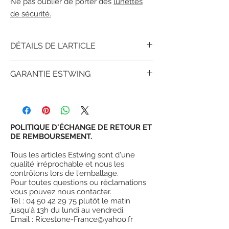
Ne pas oublier de porter des
lunettes
de sécurité.
DÉTAILS DE L'ARTICLE
FICHE TECHNIQUE
GARANTIE ESTWING
L'Estwing GP18
est une barre à mine
géologique (Gad Pry Bar) conçue pour
Depuis plus de 90 ans, des millions de
dégager, faire levier et extraire des
clients satisfaits ont prouvé que les outils
minéraux ou fossiles dans les fissures
estwing offrent plus de valeur et de
rocheuses.
satisfaction que d'autres outils similaires.
POLITIQUE D'ÉCHANGE DE RETOUR ET
Utilisation:
Géologie, minéralogie,
la
DE REMBOURSEMENT.
garantie d'estwing
n'est pas une
paléontologie, extraction d'échantillons.
garantie à vie, toutefois, Estwing garantit
Description
:
Tous les articles Estwing sont d'une
complètement ses marteaux (tout métal)
- Forgée d'une seule pièce d'acier trempé
qualité irréprochable et nous les
contre une défaillance en usage normal,
pour une résistance maximale.
contrôlons lors de l'emballage.
mais ne garantit pas ses outils contre une
Pour toutes questions ou réclamations
- Une extrémité pointue permet d'entrer
mauvaise utilisation, un abus ou une
vous pouvez nous contacter.
dans les fissures. - L'extrémité biseautée
usure.
Tel : 04 50 42 29 75 plutôt le matin
sert de levier pour décoller ou extraire les
jusqu'à 13h du lundi au vendredi.
blocs.
Email : Ricestone-France@yahoo.fr
- Outil apprécié des géologues et