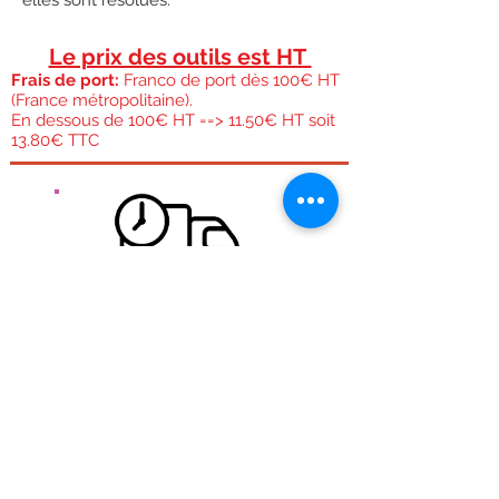
elles sont résolues.
Le prix des outils est HT
Frais de port:
Franco de port dès 100€ HT
(France métropolitaine).
En dessous de 100€ HT ==> 11.50€ HT soit
13.80€ TTC
Livraison gratuite pour la France métropolitaine.
Expédition gratuite dès 100€ Ht Peu importe la
taille ou le poids du colis,
Expédition rapide:
En semaine si la commande est passée avant 11h30
nous essayons de l'expédier le jour même. Les
commandes du WE sont expédiées le lundi et celles
du lundi sont expédiées le mardi.
Transport:
Effectué par la poste colissimo en 48h
Voir
frais de port.