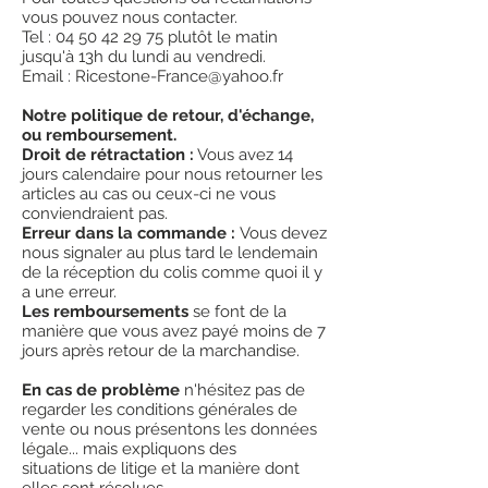
mauvaise utilisation, un abus ou une
vous pouvez nous contacter.
usure.
Tel : 04 50 42 29 75 plutôt le matin
jusqu'à 13h du lundi au vendredi.
Email : Ricestone-France@yahoo.fr
Notre politique de retour, d'échange,
ou remboursement.
Droit de rétractation :
Vous avez 14
jours calendaire pour nous retourner les
articles au cas ou ceux-ci ne vous
conviendraient pas.
Erreur dans la commande :
Vous devez
nous signaler au plus tard le lendemain
de la réception du colis comme quoi il y
a une erreur.
Les remboursements
se font de la
manière que vous avez payé moins de 7
jours après retour de la marchandise.
En cas de problème
n'hésitez pas de
regarder les conditions générales de
vente ou nous présentons les données
légale... mais expliquons des
situations de litige et la manière dont