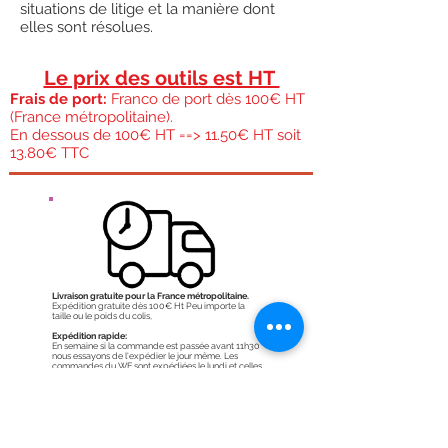
situations de litige et la manière dont
elles sont résolues.
Le prix des outils est HT
Frais de port:
Franco de port dès 100€ HT
(France métropolitaine).
En dessous de 100€ HT ==> 11.50€ HT soit
13.80€ TTC
Livraison gratuite pour la France métropolitaine.
Expédition gratuite dès 100€ Ht Peu importe la
taille ou le poids du colis,
Expédition rapide:
En semaine si la commande est passée avant 11h30
nous essayons de l'expédier le jour même. Les
commandes du WE sont expédiées le lundi et celles
du lundi sont expédiées le mardi.
Transport:
Effectué par la poste colissimo en 48h
Voir
frais de port.