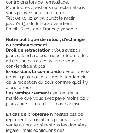
¤
dimension de la totalité de la
contrôlons lors de l'emballage.
mais ne garantit pas ses outils contre une
Pour toutes questions ou réclamations
lame 350mm
mauvaise utilisation, un abus ou une
vous pouvez nous contacter.
¤
65 cm de longueur, poids 1.8 kg
usure.
Tel : 04 50 42 29 75 plutôt le matin
¤
Fabriqué aux USA
jusqu'à 13h du lundi au vendredi.
#
"The Number One" des outils
Email : Ricestone-France@yahoo.fr
de géologues.
Notre politique de retour, d'échange,
ou remboursement.
Droit de rétractation :
Vous avez 14
jours calendaire pour nous retourner les
articles au cas ou ceux-ci ne vous
conviendraient pas.
Erreur dans la commande :
Vous devez
nous signaler au plus tard le lendemain
de la réception du colis comme quoi il y
a une erreur.
Les remboursements
se font de la
manière que vous avez payé moins de 7
jours après retour de la marchandise.
En cas de problème
n'hésitez pas de
regarder les conditions générales de
vente ou nous présentons les données
légale... mais expliquons des